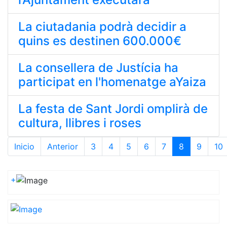
La ciutadania podrà decidir a
quins es destinen 600.000€
La consellera de Justícia ha
participat en l'homenatge aYaiza
La festa de Sant Jordi omplirà de
cultura, llibres i roses
Inicio
Anterior
3
4
5
6
7
8
9
10
Página 8 de 15
+