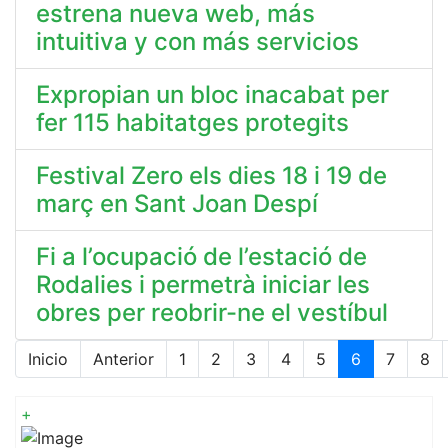
estrena nueva web, más
intuitiva y con más servicios
Expropian un bloc inacabat per
fer 115 habitatges protegits
Festival Zero els dies 18 i 19 de
març en Sant Joan Despí
Fi a l’ocupació de l’estació de
Rodalies i permetrà iniciar les
obres per reobrir-ne el vestíbul
Inicio
Anterior
1
2
3
4
5
6
7
8
Página 6 de 15
+