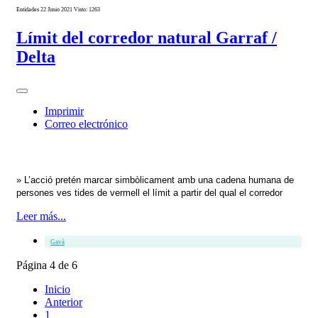
Entidades
22 Junio 2021
Visto: 1263
Límit del corredor natural Garraf /
Delta
Imprimir
Correo electrónico
» L’acció pretén marcar simbòlicament amb una cadena humana de
persones ves tides de vermell el límit a partir del qual el corredor
Leer más...
Gavà
Página 4 de 6
Inicio
Anterior
1