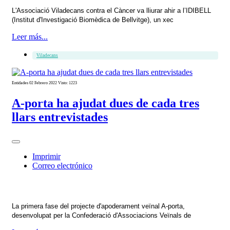
L'Associació Viladecans contra el Càncer va lliurar ahir a l’IDIBELL
(Institut d'Investigació Biomèdica de Bellvitge), un xec
Leer más...
Viladecans
Entidades
02 Febrero 2022
Visto: 1223
A-porta ha ajudat dues de cada tres
llars entrevistades
Imprimir
Correo electrónico
La primera fase del projecte d'apoderament veïnal A-porta,
desenvolupat per la Confederació d'Associacions Veïnals de