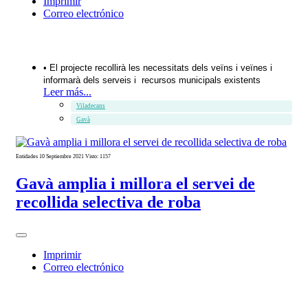
Imprimir
Correo electrónico
• El projecte recollirà les necessitats dels veïns i veïnes i
informarà dels serveis i recursos municipals existents
Leer más...
Viladecans
Gavà
Entidades
10 Septiembre 2021
Visto: 1157
Gavà amplia i millora el servei de
recollida selectiva de roba
Imprimir
Correo electrónico