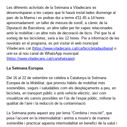
Les diferents activitats de la Setmana a Viladecans es
desenvoluparan a les carpes que hi haurà instal·lades diumenge al
parc de la Marina i es podran dur a terme d'11.45 a 14 hores
aproximadament: un taller de mesura de soroll, a càrrec de la
Diputació de Barcelona; un altre taller per fer xapes relacionades
amb la mobilitat i un altre més de decoració de bicis. Pel que fa al
sorteig de les bicicletes, serà a les 12 hores. Per a informació de les
novetats en el programa, es pot visitar el web municipal
Viladecans.cat (
https://www.viladecans.cat/ca/bicicletadaurbana
) o
unir-se al nou canal de WhatsApp municipal
(
https://www.viladecans.cat/ca/whatsapp
).
La Setmana Europea
Del 16 al 22 de setembre se celebra a Catalunya la Setmana
Europea de la Mobilitat, que promou hàbits de mobilitat més
sostenibles, segurs i saludables com els desplaçaments a peu, en
bicicleta, en transport públic o amb vehicle elèctric, així com
visualitzar els canvis possibles en l’ús de l’espai públic, millorar la
qualitat de l’aire i la reducció de la contaminació.
La Setmana porta aquest any per lema “Combina i mou-te!”, que
posa l’accent en la intermodalitat i anima a moure’s de manera
sostenible i practicar aquesta intermodalitat en benefici de la salut i