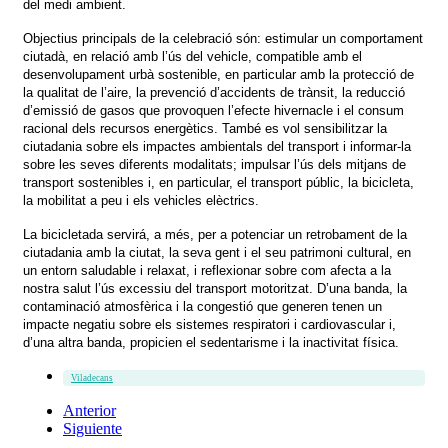
del medi ambient.
Objectius principals de la celebració són: estimular un comportament
ciutadà, en relació amb l’ús del vehicle, compatible amb el
desenvolupament urbà sostenible, en particular amb la protecció de
la qualitat de l’aire, la prevenció d’accidents de trànsit, la reducció
d’emissió de gasos que provoquen l’efecte hivernacle i el consum
racional dels recursos energètics. També es vol sensibilitzar la
ciutadania sobre els impactes ambientals del transport i informar-la
sobre les seves diferents modalitats; impulsar l’ús dels mitjans de
transport sostenibles i, en particular, el transport públic, la bicicleta,
la mobilitat a peu i els vehicles elèctrics.
La bicicletada servirá, a més, per a potenciar un retrobament de la
ciutadania amb la ciutat, la seva gent i el seu patrimoni cultural, en
un entorn saludable i relaxat, i reflexionar sobre com afecta a la
nostra salut l’ús excessiu del transport motoritzat. D’una banda, la
contaminació atmosfèrica i la congestió que generen tenen un
impacte negatiu sobre els sistemes respiratori i cardiovascular i,
d’una altra banda, propicien el sedentarisme i la inactivitat física.
Viladecans
Anterior
Siguiente